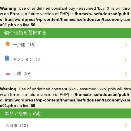
Warning
: Use of undefined constant buy - assumed 'buy' (this will thro
w an Error in a future version of PHP) in
/home/b-isefudousan/publi
c_html/wordpress/wp-content/themes/isefudousan/taxonomy-are
a01.php
on line
58
物件種類を選択する
一戸建（18）
マンション（3）
土地（39）
Warning
: Use of undefined constant ikko - assumed 'ikko' (this will thro
w an Error in a future version of PHP) in
/home/b-isefudousan/publi
c_html/wordpress/wp-content/themes/isefudousan/taxonomy-are
a01.php
on line
59
エリアを絞り込む
四日市（12）