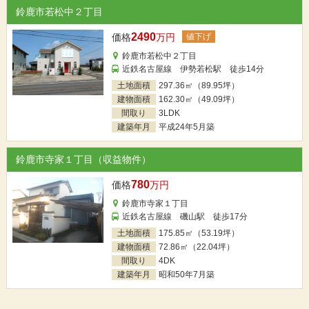
鈴鹿市若松中２丁目
2490
価格
万円
値下げ
鈴鹿市若松中２丁目
近鉄名古屋線 伊勢若松駅 徒歩14分
土地面積
297.36㎡（89.95坪）
建物面積
162.30㎡（49.09坪）
間取り
3LDK
建築年月
平成24年5月築
鈴鹿市寺家１丁目（収益物件）
780
価格
万円
鈴鹿市寺家１丁目
近鉄名古屋線 磯山駅 徒歩17分
土地面積
175.85㎡（53.19坪）
建物面積
72.86㎡（22.04坪）
間取り
4DK
建築年月
昭和50年7月築