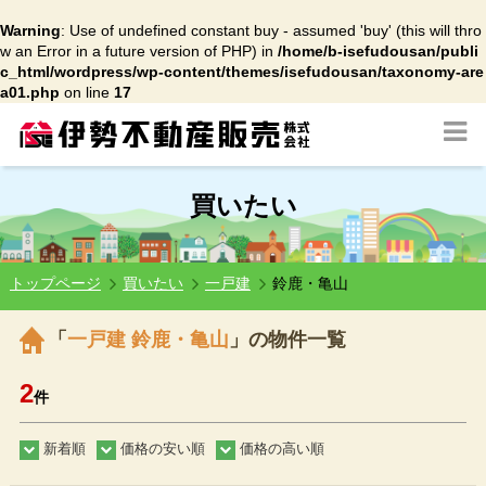
Warning
: Use of undefined constant buy - assumed 'buy' (this will thro
w an Error in a future version of PHP) in
/home/b-isefudousan/publi
c_html/wordpress/wp-content/themes/isefudousan/taxonomy-are
a01.php
on line
17
買いたい
トップページ
買いたい
一戸建
鈴鹿・亀山
「
一戸建 鈴鹿・亀山
」の物件一覧
2
件
新着順
価格の安い順
価格の高い順