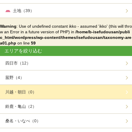
土地（39）
Warning
: Use of undefined constant ikko - assumed 'ikko' (this will thro
w an Error in a future version of PHP) in
/home/b-isefudousan/publi
c_html/wordpress/wp-content/themes/isefudousan/taxonomy-are
a01.php
on line
59
エリアを絞り込む
四日市（12）
菰野（4）
川越・朝日（0）
鈴鹿・亀山（2）
桑名・いなべ（0）