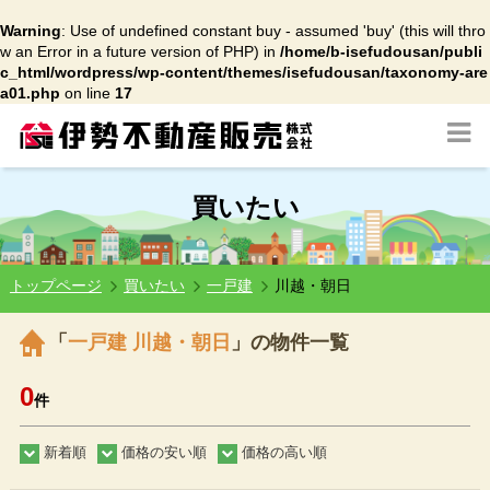
Warning
: Use of undefined constant buy - assumed 'buy' (this will thro
w an Error in a future version of PHP) in
/home/b-isefudousan/publi
c_html/wordpress/wp-content/themes/isefudousan/taxonomy-are
a01.php
on line
17
買いたい
トップページ
買いたい
一戸建
川越・朝日
「
一戸建 川越・朝日
」の物件一覧
0
件
新着順
価格の安い順
価格の高い順