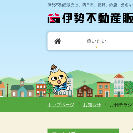
伊勢不動産販売は、四日市、菰野、鈴鹿、桑名を
買いたい
一戸建て
マンション
売却相談・査定依頼
購入相談
会社概要
ご購入の流れ
アクセスマップ
売却
トップページ
お知らせ
月刊チラシ