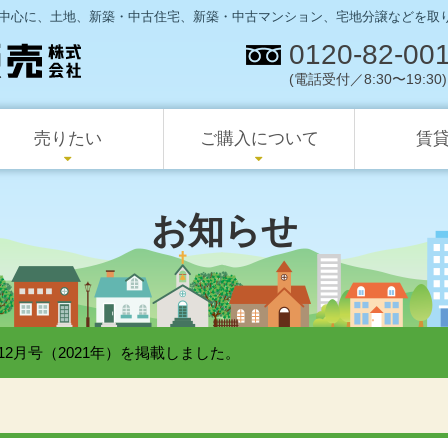
中心に、土地、新築・中古住宅、新築・中古マンション、宅地分譲などを取
0120-82-00
(電話受付／8:30〜19:30)
売りたい
ご購入について
賃
土地
開発分譲地
の流れ
不動産購入のQ&A
スタッフ紹介
買取のメリット
お知らせ
12月号（2021年）を掲載しました。