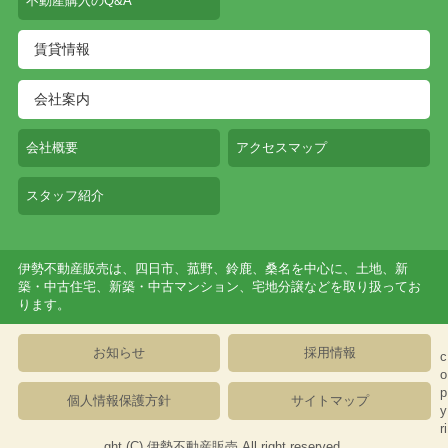
不動産購入のQ&A
賃貸情報
会社案内
会社概要
アクセスマップ
スタッフ紹介
伊勢不動産販売は、四日市、菰野、鈴鹿、桑名を中心に、土地、新
築・中古住宅、新築・中古マンション、宅地分譲などを取り扱ってお
ります。
お知らせ
採用情報
c
o
p
個人情報保護方針
サイトマップ
y
ri
ght (C)
伊勢不動産販売
All right reserved.