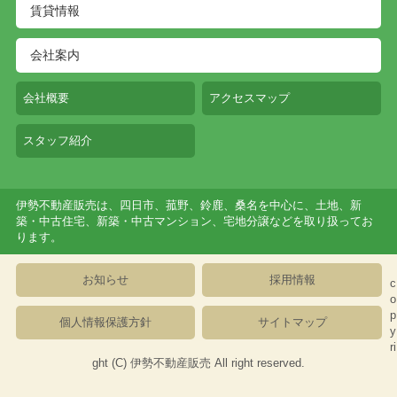
賃貸情報
会社案内
会社概要
アクセスマップ
スタッフ紹介
伊勢不動産販売は、四日市、菰野、鈴鹿、桑名を中心に、土地、新
築・中古住宅、新築・中古マンション、宅地分譲などを取り扱ってお
ります。
お知らせ
採用情報
c
o
p
個人情報保護方針
サイトマップ
y
ri
ght (C)
伊勢不動産販売
All right reserved.